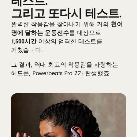
테스트.
장비에서 실시간으로 매끄럽게 연동
그리고 또다시 테스트.
심박수 모니터링은 선택적 기능으로
비활성화 가능
천여
완벽한 착용감을 찾아내기 위해 거의
명에 달하는 운동선수
를 대상으로
운동 중 심박수 모니터링 더 알아보기
1,500시간
이상의 엄격한 테스트를
거쳤습니다.
호환성
Apple
그 결과, 역대 최고의 착용감을 자랑하는
헤드폰, Powerbeats Pro 2가 탄생했죠.
Apple H2 칩 탑재
원터치 페어링, 자동 전환, 오디오 공유,
핸즈프리 Siri, 나의 찾기 등의 기능을
지원하여 Apple 기기와의 완벽한
호환성을 제공
8
안드로이드
안드로이드용 Beats 앱
을 통해 원터치