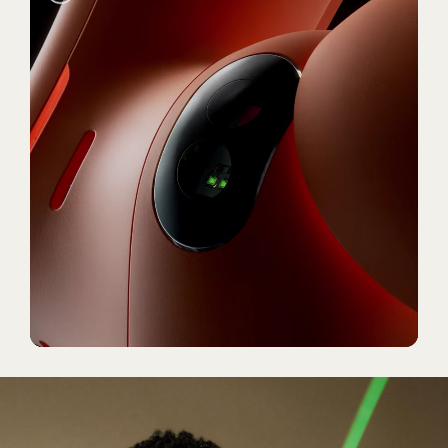
모
니
터
링
더
자
세
히
알
아
보
기