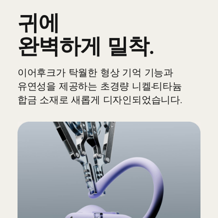
충전식 리튬 이온 배터리
귀에
완벽하게 밀착.
컨트롤
양 측면에 다기능 버튼 장착
양쪽에 음량 조절 버튼(증가/감소)
이어후크가 탁월한 형상 기억 기능과
광학 센서 및 모션 센서를 통한 자동
유연성을 제공하는 초경량 니켈-티타늄
재생/일시 정지 기능
합금 소재로 새롭게 디자인되었습니다.
제품 구성
Powerbeats Pro 2 진정한 무선 이어버드
5가지 크기의 실리콘 이어팁 -- XS, S, M, L,
XL(M 사이즈 기본 장착)
무선 충전 케이스
12
빠른 시작 가이드
보증 카드