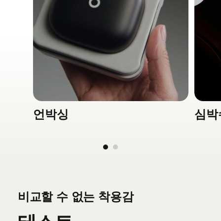
폼 팩터: 인이어
니켈-티타늄 합금으로 강화된 이어후크
땀과 수분을 막아주는 IPX4 방수 등급
5
사양:
두께: (케이스) 7.5cm/3.0in (이어버드)
4.5cm/1.8in
두께: (케이스) 6.6cm/2.6in (이어버드)
4.1cm/1.6in
너비: (케이스) 3.4cm/1.3in (이어버드)
언박싱
심박
2.4cm/0.9in
무게: (케이스) 69g (이어버드) 8.7g (총)
77.7g
심박수 모니터링
운동 중 실시간 운동 퍼포먼스 데이터를
비교할 수 없는 착용감
제공하는 심박수 모니터링 센서
2
호환되는 피트니스 앱과 피트니스