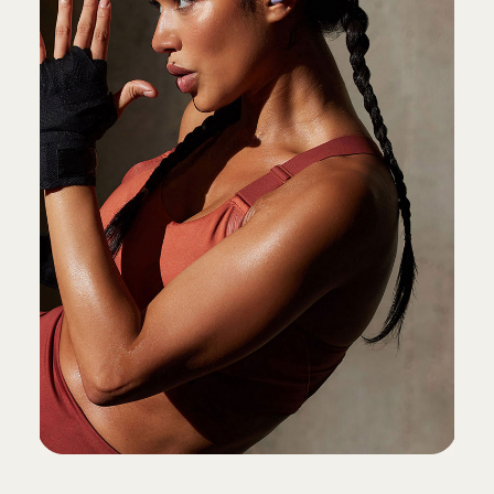
페어링, 심박수 모니터링, 맞춤형 컨트롤,
배터리 상태 위젯, 나의 Beats 찾기 기능
사용 가능
9
연결성
Class 1 Wireless Bluetooth
®
음성 분리 기술이 통화 도중 배경 소음을
줄이고 사용자의 음성을 분리해
선명하게 처리
10
배터리
한 번의 충전으로 배터리 최대 45시간
사용, 최대 10시간 이어버드 연속 재생
4
5분 충전으로 최대 1.5시간 재생
11
범용 USB-C 충전
Qi 인증 무선 충전기와 호환
12