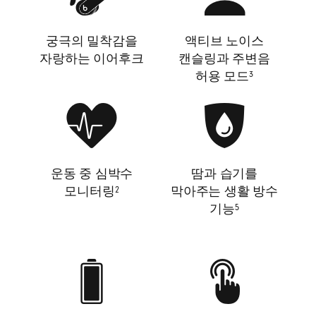
궁극의 밀착감을
액티브 노이스
자랑하는 이어후크
캔슬링과 주변음
허용 모드
3
운동 중 심박수
땀과 습기를
모니터링
막아주는 생활 방수
2
기능
5