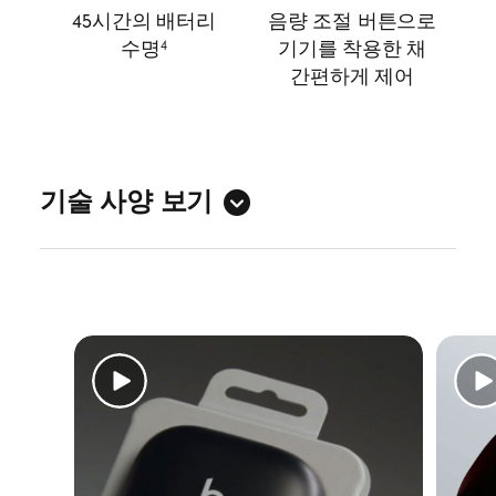
45시간의 배터리
음량 조절 버튼으로
수명
기기를 착용한 채
4
간편하게 제어
기술 사양 보기
사운드
액티브 노이즈 캔슬링(ANC)
주변음 허용 모드
3
적응형 EQ
동적 머리 추적 기능으로 구현하는 개인
맞춤형 공간 음향
7
디자인