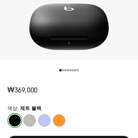
정
₩369,000
가
색상:
제트 블랙
제
퀵
하
일
트
샌
이
렉
블
드
퍼
트