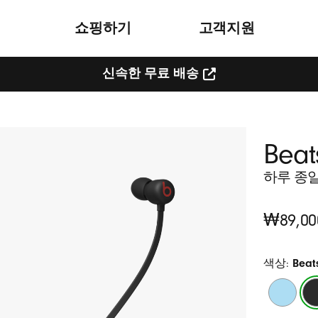
쇼핑하기
고객지원
신속한 무료 배송
Beat
하루 종일
O
₩89,00
r
i
색상:
Bea
g
플
B
i
레
e
n