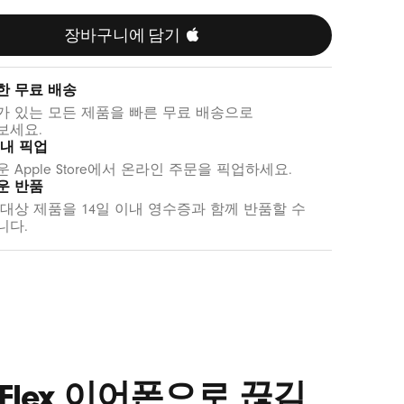
러
키
스
그
장바구니에 담기 
옐
레
로
이
한 무료 배송
우
가 있는 모든 제품을 빠른 무료 배송으로
보세요.
 내 픽업
 Apple Store에서 온라인 주문을 픽업하세요.
운 반품
 대상 제품을 14일 이내 영수증과 함께 반품할 수
니다.
 Flex 이어폰으로 끊김