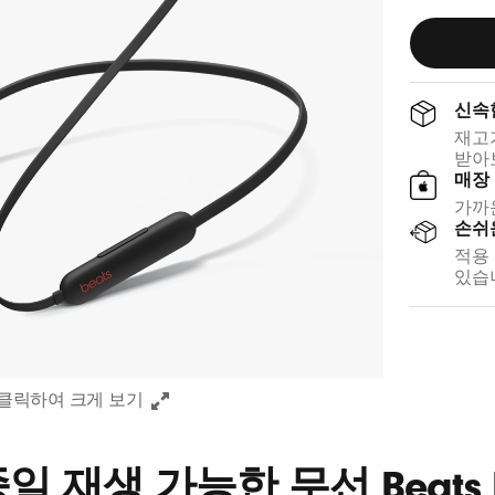
임
a
a
블
t
l
루
s
P
블
r
신속
랙
i
재고
c
받아
e
매장
가까운
손쉬
적용
있습
클릭하여 크게 보기
일 재생 가능한 무선 Beats