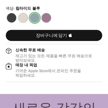
색상:
립타이드 블루
미
서
립
선
드
밋
타
셋
나
스
이
퍼
이
톤
드
플
장바구니에 담기 
트
블
블
루
랙
신속한 무료 배송
재고가 있는 모든 제품을 빠른 무료 배송으로
받아보세요.
매장 내 픽업
가까운 Apple Store에서 온라인 주문을
픽업하세요.