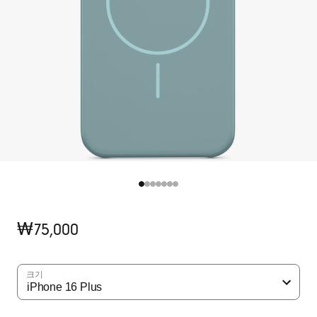
기
₩75,000
존
가
격
크기