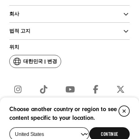
회사
법적 고지
위치
대한민국
|
변경
국
가
또
는
지
I
T
Y
F
T
역
n
i
o
a
w
Choose another country or region to see
C
Copyright © 2026 Apple Inc. - 모든 권리 보유.
s
k
u
c
i
content specific to your location.
t
T
T
e
t
L
a
o
u
b
t
O
g
k
b
o
e
CONTINUE
r
(
e
o
r