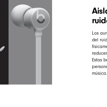
Ais
rui
Los aur
del rui
físicam
reducen
Estas b
person
música