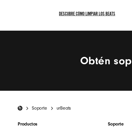
DESCUBRE CÓMO LIMPIAR LOS BEATS
DESCUBRE
CÓMO
LIMPIAR
LOS
BEATS
Obtén sop
Pie de página de B
Soporte
urBeats
Productos
Soporte