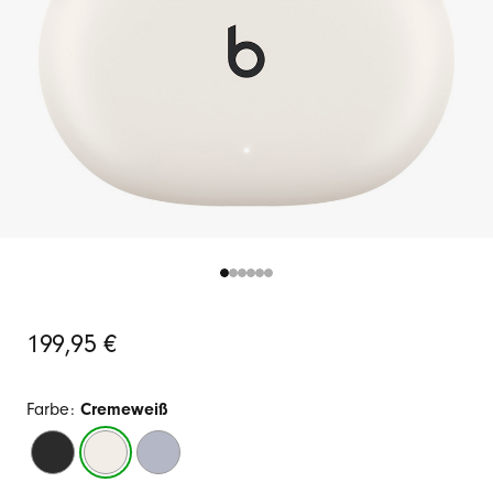
Ursprünglicher
199,95 €
Preis
Farbe:
Cremeweiß
Schwarz
Cremeweiß
Transparent
/
Gold