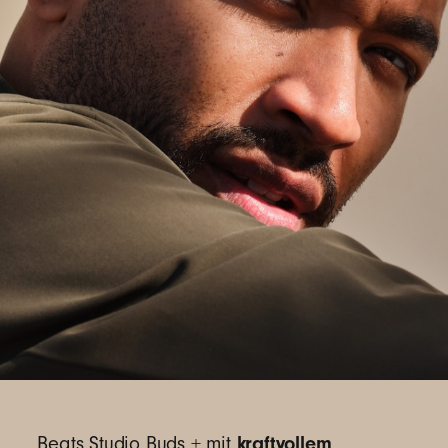
dank Bluetooth
Verbindung der Klasse 1
®
Hohe Anrufqualität durch verbesserte auf die
Stimme ausgerichtete Mikrofone
Original Apple Funktionen:
Koppeln per 1-Klick verbindet sofort mit jedem
Gerät in deinem iCloud Konto
5
„Hey Siri“
freihändiger Sprachassistent
*
6
Nutze die „Wo ist?“ App auf deinem iOS Gerät,
um deine verlorenen In-Ear Kopfhörer auf
einer Karte anhand des letztbekannten
verbundenen Standorts zu orten.
Erhalte Software-Updates und neue Funktionen
automatisch
Original Android Funktionen:
kraftvollem
Beats Studio Buds + mit