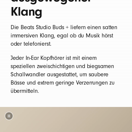
Klang
Bis zu 36 Stunden Wiedergabezeit (bis zu 9
Stunden von den In-Ear Kopfhörern und drei
Die Beats Studio Buds + liefern einen satten
zusätzliche Ladezyklen vom Ladecase)
2
immersiven Klang, egal ob du Musik hörst
Mit aktiviertem ANC/Transparenzmodus
oder telefonierst.
bekommst du bis zu 24 Stunden
Wiedergabezeit (bis zu 6 Stunden von den In-
Jeder In-Ear Kopfhörer ist mit einem
Ear Kopfhörern und drei zusätzliche Ladezyklen
speziellen zweischichtigen und biegsamen
vom Ladecase).
10
Schallwandler ausgestattet, um saubere
Bei niedrigem Akkustand bekommst du mit
Bässe und extrem geringe Verzerrungen zu
Fast Fuel durch 5 Minuten Laden bis zu 1
übermitteln.
Stunde Wiedergabezeit
11
Universelles Aufladen über USB-C
Wiederaufladbare Lithium-Ionen-Batterie