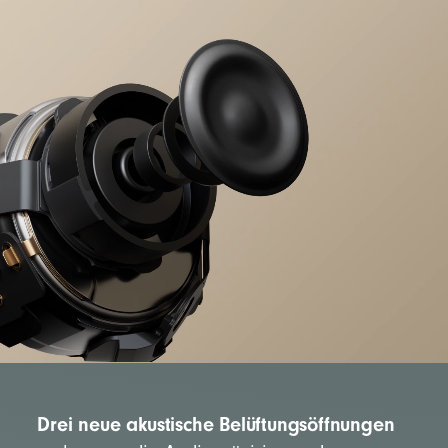
Einzelne Multifunktionstaste pro Seite
Bedienelemente am Gerät für Musik, Anrufe
und Sprachsteuerung
Integrierte auf die Stimme ausgerichtete
Mikrofone filtern Hintrgrundgeräusche heraus,
um die Klarheit der Stimme zu verbessern
Beats Studio Buds + In-Ear Kopfhörer
Silikon-Ohreinsätze in vier Größen – XS/S/M/L
Passendes Ladecase im Pocket-Format
USB-C auf Ladekabel (Netzteil separat
erhältlich)
Kurzanleitung
Drei neue akustische Belüftungsöffnungen
Garantiekarte