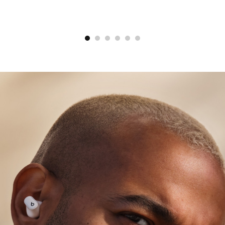
den ganzen Tag.
IPX4-zertifizierte schweiß- und
wasserabweisende In-Ear Kopfhörer
4
In-Ear Kopfhörer:
Länge: 2,05 cm / 0,81 Zoll
Breite: 1,85 cm / 0,73 Zoll
Höhe: 1,5 cm / 0,59 Zoll
Gewicht: 5,0 g
Case:
Länge: 7,2 cm / 2,83 Zoll
Breite: 5,1 cm / 2,0 Zoll
Höhe: 2,55 cm / 1,0 Zoll
Gewicht: 49,0 g
Größere Reichweite und weniger Aussetzer