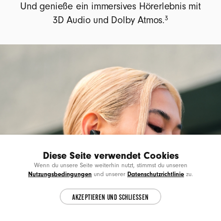
Und genieße ein immersives Hörerlebnis mit
3
3D Audio und Dolby Atmos.
Diese Seite verwendet Cookies
Choose another country or region to see
CL
Wenn du unsere Seite weiterhin nutzt, stimmst du unseren
content specific to your location.
Nutzungsbedingungen
Datenschutzrichtlinie
und unserer
zu.
AKZEPTIEREN UND SCHLIESSEN
CONTINUE