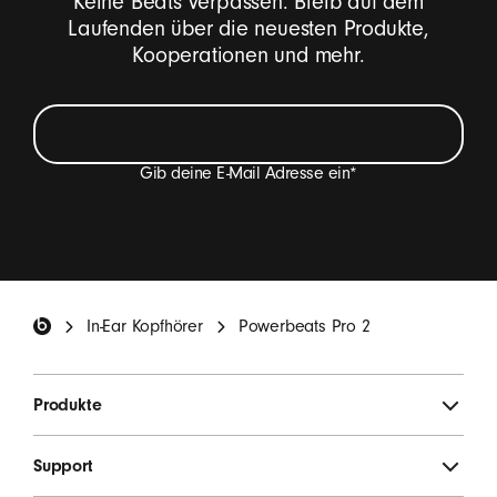
Keine Beats verpassen. Bleib auf dem
Laufenden über die neuesten Produkte,
Kooperationen und mehr.
Gib deine E-Mail Adresse ein
*
Ich möchte E-Mails erhalten, die Beats Produkt-
Neuheiten, Sonderangebote und gelegentlich
Einladungen zu Umfragen enthalten.
*
Beats Footer
In-Ear Kopfhörer
Powerbeats Pro 2
ANMELDEN
Produkte
Support