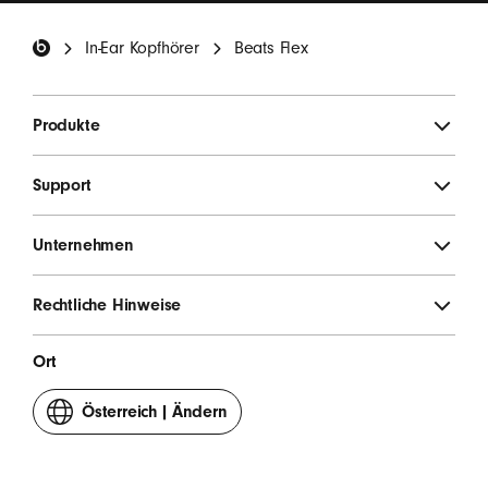
Einladungen zu Umfragen enthalten.
*
Beats Footer
In-Ear Kopfhörer
Beats Flex
ANMELDEN
Produkte
Support
Unternehmen
Rechtliche Hinweise
Ort
Österreich
|
Ändern
dein
Land
oder