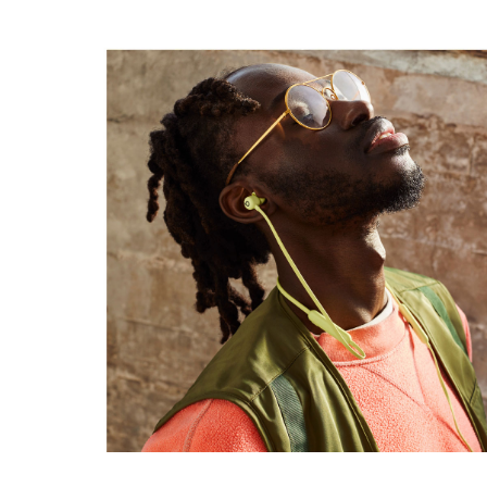
Sitz sorgen
Höhe: 16 mm/1,6 cm
Gewicht: 18,6 g
Konnektivität
Bluetooth
der Klasse 1 mit größerer Reichweite und
®
weniger Aussetzern dank des Apple W1 Chip
– für
4
eine nahtlose Einrichtung und flexibles Wechseln
zwischen deinen Geräten
Kabelloses Teilen von Audio wie Songs, Podcasts
und Filmen mit den Beats Flex und anderen
Beats Kopfhörern
oder AirPods per Audiofreigabe
2
Mit der App „Wo ist?“ auf deinem iOS Gerät kannst
du deine Beats Flex
über einen Signalton oder auf
5,6
einer Karte orten, wenn du sie verloren hast
Kompatibel mit Android