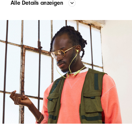
Alle Details anzeigen
Sound
Die spezielle Akustikarchitektur bietet exakten Bass
und Präzision über den gesamten Frequenzgang
Die zweiteilige Konfiguration erzeugt eine klare
Trennung zwischen Mitten und Höhen, während die
flexible äußere Membran für satte Bässe sorgt
Design
In-Ear Kopfhörer
Magnetische In-Ear Kopfhörer mit automatischer
Wiedergabe/Pause
1
Das Flex-Form Kabel bietet ganztägigen Tragekomfort
durch eine robuste Nitinol-Konstruktion, während vier
unterschiedliche Ohreinsätze für genau den richtigen