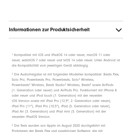
Stromversorgung
Bis zu 12 Std. Wiedergabe
3
Informationen zur Produktsicherheit
Bei niedrigem Batterieladestand genügen 10 Minuten
Aufladen mit Fast Fuel für bis zu 1,5 Stunden
Wiedergabe
3
USB-C Ladeanschluss (enthalten)
1
Kompatibel mit iOS und iPadOS 14 oder neuer, macOS 11 oder
neuer, watchOS 7 oder neuer und tvOS 14 oder neuer. Unter Android ist
Wiederaufladbare Lithium-Ionen-Batterie
die Kompatibilität vom jeweiligen Gerät abhängig.
2
Die Audiofreigabe ist mit folgenden Modellen kompatibel: Beats Flex,
Bedienelemente
3
Solo Pro, Powerbeats Pro, Powerbeats, Solo
Wireless,
3
3
X
Powerbeats
Wireless, Beats Studio
Wireless, Beats
sowie AirPods
Bedienelemente am Gerät für Musik, Anrufe und
(1. Generation oder neuer) und AirPods Pro. Funktioniert mit iPhone 8
oder neuer und iPod touch (7. Generation) mit der neuesten
Sprachsteuerung
iOS Version sowie mit iPad Pro (12,9", 2. Generation oder neuer),
Integriertes Mikrofon mit Windgeräuschunterdrückung
iPad Pro (11"), iPad Pro (10,5"), iPad (5. Generation oder neuer),
iPad Air (3. Generation) und iPad mini (5. Generation) mit der
für verbesserte Sprachqualität
neuesten iPadOS Version.
3
Die Tests wurden von Apple im August 2020 durchgeführt mit
Lieferumfang
Prototypen der Beats Flex und zugehöriger Software, die mit