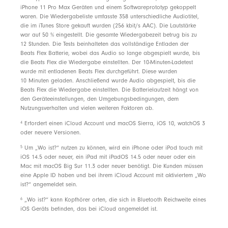
iPhone 11 Pro Max Geräten und einem Softwareprototyp gekoppelt
Kabellose Beats Flex In-Ear Kopfhörer
waren. Die Wiedergabeliste umfasste 358 unterschiedliche Audiotitel,
die im iTunes Store gekauft wurden (256 kbit/s AAC). Die Lautstärke
Ohreinsätze in vier verschiedenen Größen
war auf 50 % eingestellt. Die gesamte Wiedergabezeit betrug bis zu
12 Stunden. Die Tests beinhalteten das vollständige Entladen der
USB-C Ladeanschluss
Beats Flex Batterie, wobei das Audio so lange abgespielt wurde, bis
Kurzanleitung
die Beats Flex die Wiedergabe einstellten. Der 10-Minuten-Ladetest
wurde mit entladenen Beats Flex durchgeführt. Diese wurden
Garantiekarte
10 Minuten geladen. Anschließend wurde Audio abgespielt, bis die
Beats Flex die Wiedergabe einstellten. Die Batterielaufzeit hängt von
den Geräteeinstellungen, den Umgebungsbedingungen, dem
Verpackung
Nutzungsverhalten und vielen weiteren Faktoren ab.
4
Erfordert einen iCloud Account und macOS Sierra, iOS 10, watchOS 3
Die Verpackung der BeatsFlex besteht zu 87% aus
oder neuere Versionen.
pflanzlichem Material, das aus recycelten Holzfasern
5
Um „Wo ist?“ nutzen zu können, wird ein iPhone oder iPod touch mit
und/oder nachhaltiger Forstwirtschaft gewonnen wird
iOS 14.5 oder neuer, ein iPad mit iPadOS 14.5 oder neuer oder ein
Mac mit macOS Big Sur 11.3 oder neuer benötigt. Die Kunden müssen
eine Apple ID haben und bei ihrem iCloud Account mit aktiviertem „Wo
ist?“ angemeldet sein.
6
„Wo ist?“ kann Kopfhörer orten, die sich in Bluetooth Reichweite eines
iOS Geräts befinden, das bei iCloud angemeldet ist.