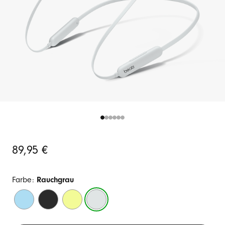
Original
89,95 €
Price
Farbe:
Rauchgrau
Flammenblau
Beats
Yuzugelb
Rauchgrau
Black