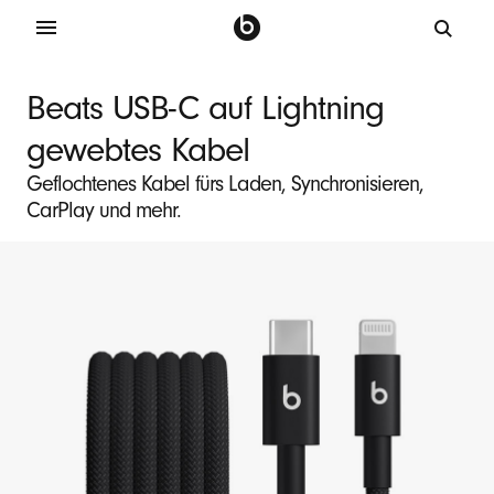
B
e
Beats USB-C auf Lightning
a
gewebtes Kabel
t
s
Geflochtenes Kabel fürs Laden, Synchronisieren,
CarPlay und mehr.
U
S
B
-
C
a
u
f
L
i