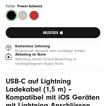
(
1
Farbe:
Power-Schwarz
,
Power-
Energie-
Blitz-
5
Schwarz
Grau
Rot
m
HINZUFÜGEN 
)
Kostenlose Lieferung
Kostenloser Versand aller vorrätiger Artikel.
Abholung im Store
Abholung deiner Online-Bestellung im
nächstgelegenen Apple Store.
USB-C auf Lightning
Ladekabel (1,5 m) –
Kompatibel mit iOS Geräten
mit Lightning Anschlüssen