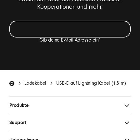
Kooperationen und mehr.
Gib deine E-Mail Adresse ein
*
Ich möchte E-Mails erhalten, die Beats Produkt-
Neuheiten, Sonderangebote und gelegentlich
Einladungen zu Umfragen enthalten.
*
Beats Footer
Ladekabel
USB-C auf Lightning Kabel (1,5 m)
ANMELDEN
Produkte
Support
Unternehmen