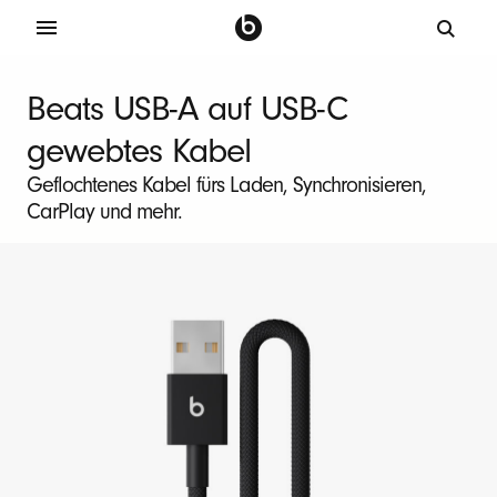
B
e
Beats USB-A auf USB-C
a
gewebtes Kabel
t
s
Geflochtenes Kabel fürs Laden, Synchronisieren,
CarPlay und mehr.
U
S
B
-
A
a
u
f
U
S