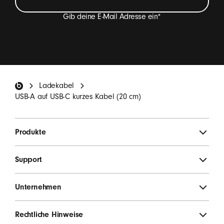
Gib deine E-Mail Adresse ein
*
Ich möchte E-Mails erhalten, die Beats Produkt-
Neuheiten, Sonderangebote und gelegentlich
Einladungen zu Umfragen enthalten.
*
Beats Footer
Ladekabel
ANMELDEN
USB-A auf USB-C kurzes Kabel (20 cm)
Produkte
Support
Unternehmen
Rechtliche Hinweise