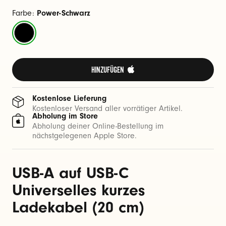
e
l
Farbe:
Power-Schwarz
(
Power-
2
Schwarz
0
HINZUFÜGEN 
c
m
Kostenlose Lieferung
)
Kostenloser Versand aller vorrätiger Artikel.
Abholung im Store
Abholung deiner Online-Bestellung im
nächstgelegenen Apple Store.
USB-A auf USB-C
Universelles kurzes
Ladekabel (20 cm)